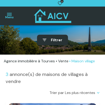
0
Menu
Accueil
Filtrer
Villas
Maisons
de
village
Agence immobilière à Tourves
Vente
Maison village
Appartements
Terrains
3
annonce(s) de maisons de villages à
Autres
vendre
biens
Trier par Les plus récentes
Estimation
gratuite