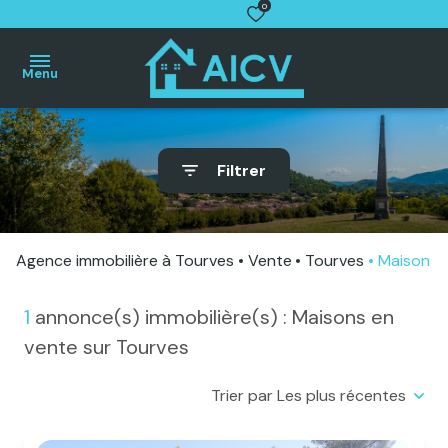
0
Menu
Accueil
Filtrer
Villas
Maisons
de
village
Agence immobilière à Tourves
Vente
Tourves
Maison
Appartements
Terrains
1
annonce(s) immobilière(s) : Maisons en
Autres
vente sur Tourves
biens
Trier par Les plus récentes
Estimation
gratuite