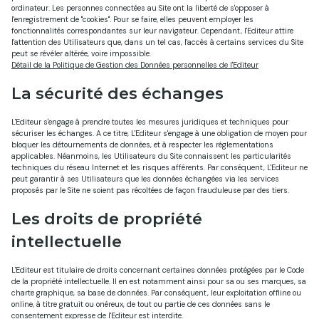
ordinateur. Les personnes connectées au Site ont la liberté de s'opposer à
l'enregistrement de "cookies". Pour se faire, elles peuvent employer les
fonctionnalités correspondantes sur leur navigateur. Cependant, l'Editeur attire
l'attention des Utilisateurs que, dans un tel cas, l'accès à certains services du Site
peut se révéler altérée, voire impossible.
Détail de la Politique de Gestion des Données personnelles de l'Editeur
La sécurité des échanges
L'Editeur s'engage à prendre toutes les mesures juridiques et techniques pour
sécuriser les échanges. A ce titre, L'Editeur s'engage à une obligation de moyen pour
bloquer les détournements de données, et à respecter les réglementations
applicables. Néanmoins, les Utilisateurs du Site connaissent les particularités
techniques du réseau Internet et les risques afférents. Par conséquent, L'Editeur ne
peut garantir à ses Utilisateurs que les données échangées via les services
proposés par le Site ne soient pas récoltées de façon frauduleuse par des tiers.
Les droits de propriété
intellectuelle
L'Editeur est titulaire de droits concernant certaines données protégées par le Code
de la propriété intellectuelle. Il en est notamment ainsi pour sa ou ses marques, sa
charte graphique, sa base de données. Par conséquent, leur exploitation offline ou
online, à titre gratuit ou onéreux, de tout ou partie de ces données sans le
consentement expresse de l'Editeur est interdite.