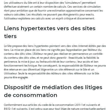
Les utilisateurs du Site ont à leur disposition des "simulateurs" permettant
d'effectuer aisément un certain nombre de calculs. Ces services de simulation
n'ont pour ambition que de fournir une estimation approximative concernant les
valeurs calculées. Les résultats ne pouvant pas être garantis pour exacts,
l'utilisateur exploitera ces calculs avec un esprit critique et discernement.
Liens hypertextes vers des sites
tiers
Le Site propose des liens hypertextes pointant vers des sites Internet édités par des
tiers. La mise en place de ces liens ne signifie pas l'approbation par l'éditeur du
contenu des dits sites. L'Editeur ne peut pas réaliser en permanence un contrôle
du contenu des dits sites, et ne peut donc garantir : l'exactitude, la fiabilité, la
pertinence, la mise à jour, ou l'exhaustivité de leur contenu ; leur accès et bon
fonctionnement technique. Par conséquent, la responsabilité de l'Editeur ne pourra
être retenue en cas d'éventuel litige entre un site référencé sur le Site et un
Utilisateur. Seule la responsabilité des éditeurs des sites référencés sur le Site
pourra être engagée.
Dispositif de médiation des litiges
de consommation
Conformément aux articles du code de la consommation L611-1 et suivants et
R612-1 et suivants, il est prévu que pour tout litige de nature contractuelle portant