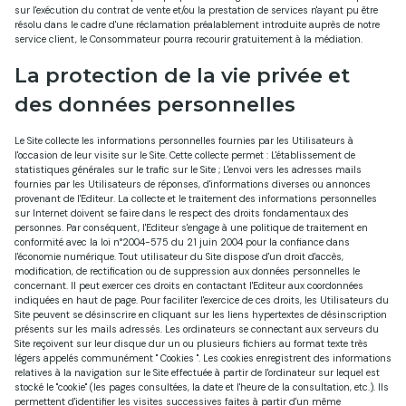
sur l'exécution du contrat de vente et/ou la prestation de services n'ayant pu être
résolu dans le cadre d'une réclamation préalablement introduite auprès de notre
service client, le Consommateur pourra recourir gratuitement à la médiation.
La protection de la vie privée et
des données personnelles
Le Site collecte les informations personnelles fournies par les Utilisateurs à
l'occasion de leur visite sur le Site. Cette collecte permet : L'établissement de
statistiques générales sur le trafic sur le Site ; L'envoi vers les adresses mails
fournies par les Utilisateurs de réponses, d'informations diverses ou annonces
provenant de l'Editeur. La collecte et le traitement des informations personnelles
sur Internet doivent se faire dans le respect des droits fondamentaux des
personnes. Par conséquent, l'Editeur s'engage à une politique de traitement en
conformité avec la loi n°2004-575 du 21 juin 2004 pour la confiance dans
l'économie numérique. Tout utilisateur du Site dispose d'un droit d'accès,
modification, de rectification ou de suppression aux données personnelles le
concernant. Il peut exercer ces droits en contactant l'Editeur aux coordonnées
indiquées en haut de page. Pour faciliter l'exercice de ces droits, les Utilisateurs du
Site peuvent se désinscrire en cliquant sur les liens hypertextes de désinscription
présents sur les mails adressés. Les ordinateurs se connectant aux serveurs du
Site reçoivent sur leur disque dur un ou plusieurs fichiers au format texte très
légers appelés communément " Cookies ". Les cookies enregistrent des informations
relatives à la navigation sur le Site effectuée à partir de l'ordinateur sur lequel est
stocké le "cookie" (les pages consultées, la date et l'heure de la consultation, etc.). Ils
permettent d'identifier les visites successives faites à partir d'un même