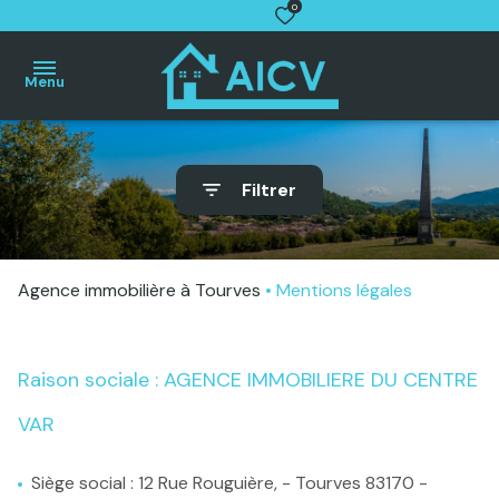
0
Menu
Accueil
Filtrer
Villas
Maisons
de
village
Agence immobilière à Tourves
Mentions légales
Appartements
Terrains
Raison sociale : AGENCE IMMOBILIERE DU CENTRE
Autres
biens
VAR
Estimation
gratuite
Siège social : 12 Rue Rouguière, - Tourves 83170 -