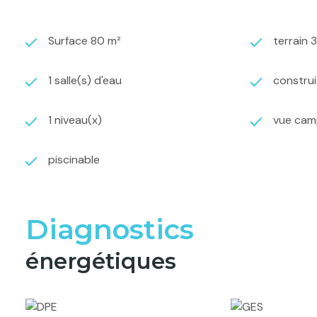
Surface 80 m²
terrain 
1 salle(s) d'eau
construi
1 niveau(x)
vue ca
piscinable
Diagnostics
énergétiques