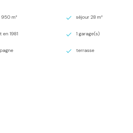
3 950 m²
séjour 28 m²
t en 1981
1 garage(s)
mpagne
terrasse