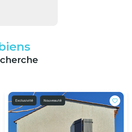
 biens
echerche
Exclusivité
Nouveauté