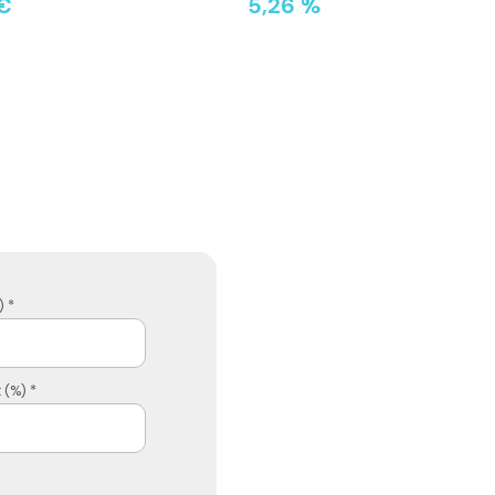
€
5,26 %
 *
 (%) *