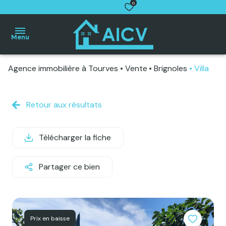
0
Menu
Agence immobilière à Tourves
Vente
Brignoles
Villa
Accueil
Villas
Maisons
Retour aux résultats
de
village
Télécharger la fiche
Appartements
Terrains
Partager ce bien
Autres
biens
Estimation
gratuite
Prix en baisse