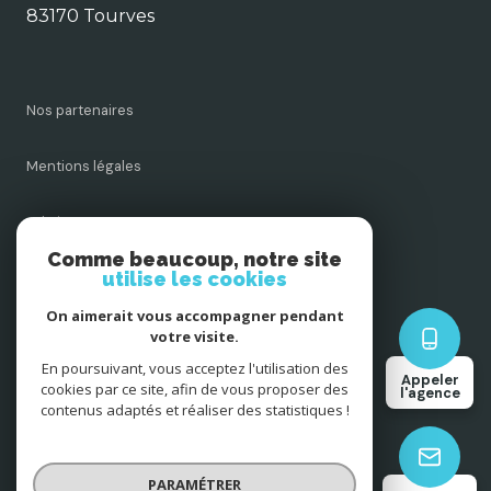
83170 Tourves
Nos partenaires
Mentions légales
Admin
Comme beaucoup, notre site
utilise les cookies
Nos honoraires
On aimerait vous accompagner pendant
Politique RGPD
votre visite.
En poursuivant, vous acceptez l'utilisation des
Appeler
cookies par ce site, afin de vous proposer des
Cookies
l'agence
contenus adaptés et réaliser des statistiques !
© 2026 | Tous droits réservés
PARAMÉTRER