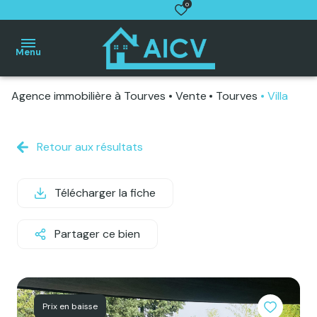
0
Menu
Agence immobilière à Tourves
Vente
Tourves
Villa
Accueil
Villas
Maisons
Retour aux résultats
de
village
Télécharger la fiche
Appartements
Terrains
Partager ce bien
Autres
biens
Estimation
gratuite
Prix en baisse