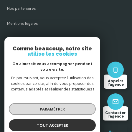
Nos partenaires
Mentions légales
Admin
Comme beaucoup, notre site
utilise les cookies
Nos honoraires
On aimerait vous accompagner pendant
Politique RGPD
votre visite.
En poursuivant, vous acceptez l'utilisation des
Appeler
cookies par ce site, afin de vous proposer des
Cookies
l'agence
contenus adaptés et réaliser des statistiques !
© 2026 | Tous droits réservés
PARAMÉTRER
Contacter
l'agence
Réalisé par
TOUT ACCEPTER
AICV