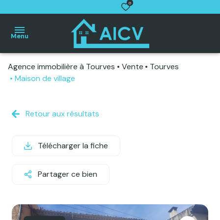
0
Menu
Agence immobilière à Tourves
Vente
Tourves
Accueil
Maison de village
Villas
Maisons
de
Retour aux résultats
village
Appartements
Télécharger la fiche
Terrains
Autres
Partager ce bien
biens
Estimation
gratuite