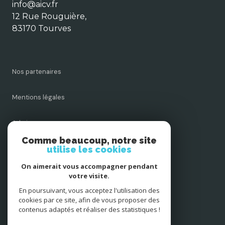
Contact
info@aicv.fr
12 Rue Rouguière,
83170 Tourves
Nos partenaires
Mentions légales
Admin
Comme beaucoup, notre site
Nos honoraires
utilise les cookies
On aimerait vous accompagner pendant
Politique RGPD
votre visite.
En poursuivant, vous acceptez l'utilisation des
Cookies
cookies par ce site, afin de vous proposer des
contenus adaptés et réaliser des statistiques !