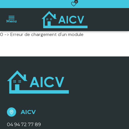
0
Menu
0 -> Erreur de chargement d'un module
Accueil
Villas
Maisons
de
village
Appartements
Terrains
Autres
biens
AICV
Estimation
gratuite
04 94 72 77 89